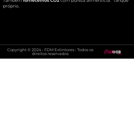
Também
fornecemos CO2
com pureza alimentícia.
Tanque
próprio.
Copyright © 2024 • FDM Extintores • Todos os
direitos reservados