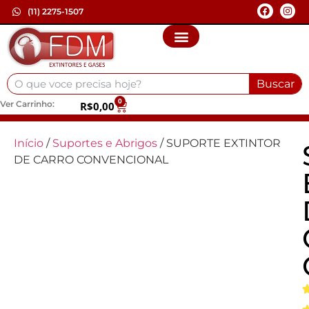
(11) 2275-1507
Quem Somos
Loja On-line
Buscar
0
Ver Carrinho:
R$
0,00
Início
/
Suportes e Abrigos
/ SUPORTE EXTINTOR
DE CARRO CONVENCIONAL