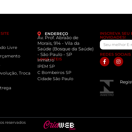
SITE
INSCREVA SEU
ENDEREÇO
Av. Prof. Abraão de
NOVIDADES!
Morais, 914 - Vila da
do Livre
Saúde (Bosque da Saúde)
- São Paulo - SP
REDES SOCIAIS
 Orçamento
LINKS ÚTEIS
Inmetro
s
IPEM SP
C Bombeiros SP
evolução, Troca
Cidade São Paulo
Regis
ntrega
tos reservados