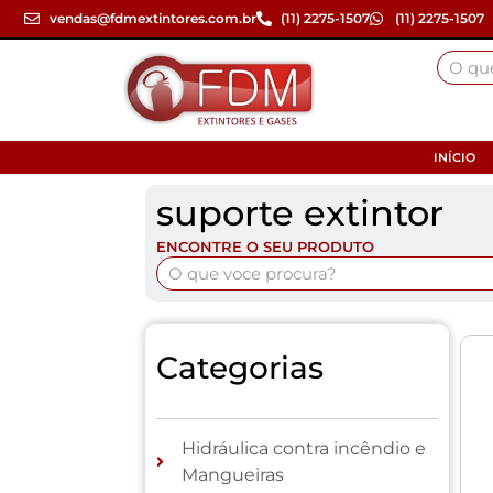
vendas@fdmextintores.com.br
(11) 2275-1507
(11) 2275-1507
INÍCIO
suporte extintor
ENCONTRE O SEU PRODUTO
Categorias
Hidráulica contra incêndio e
Mangueiras