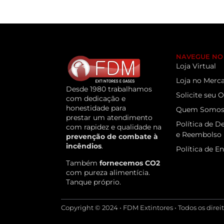
NAVEGUE NO 
Loja Virtual
Loja no Merca
Desde 1980 trabalhamos
Solicite seu
com dedicação e
honestidade para
Quem Somo
prestar um atendimento
Política de D
com rapidez e qualidade na
e Reembolso
prevenção de combate à
incêndios
.
Política de E
Também
fornecemos CO2
com pureza alimentícia.
Tanque próprio.
Copyright © 2024 • FDM Extintores • Todos os direi