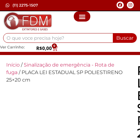
(11) 2275-1507
Buscar
0
Ver Carrinho:
R$
0,00
Início
/
Sinalização de emergência - Rota de
fuga
/ PLACA LEI ESTADUAL SP POLIESTIRENO
25×20 cm