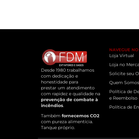
NAVEGUE NO 
Loja Virtual
Loja no Merca
Desde 1980 trabalhamos
Solicite seu
com dedicação e
honestidade para
Quem Somo
prestar um atendimento
Política de D
com rapidez e qualidade na
e Reembolso
prevenção de combate à
incêndios
.
Política de E
Também
fornecemos CO2
com pureza alimentícia.
Tanque próprio.