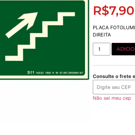
R$
7,90
PLACA FOTOLUMI
DIREITA
ADICI
Consulte o frete 
Não sei meu cep