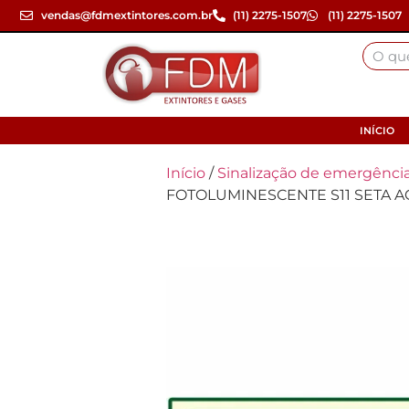
vendas@fdmextintores.com.br
(11) 2275-1507
(11) 2275-1507
INÍCIO
Início
/
Sinalização de emergência
FOTOLUMINESCENTE S11 SETA A