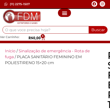
(11) 2275-1507
Buscar
0
Ver Carrinho:
R$
0,00
Início
/
Sinalização de emergência - Rota de
fuga
/ PLACA SANITÁRIO FEMININO EM
POLIESTIRENO 15×20 cm