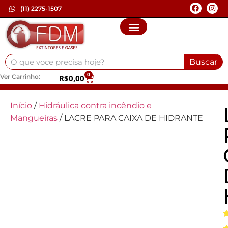
(11) 2275-1507
Buscar
0
Ver Carrinho:
R$
0,00
Início
/
Hidráulica contra incêndio e
Mangueiras
/ LACRE PARA CAIXA DE HIDRANTE