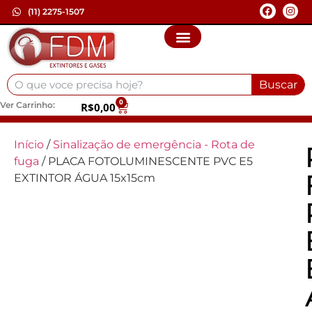
(11) 2275-1507
Buscar
0
Ver Carrinho:
R$
0,00
Início
/
Sinalização de emergência - Rota de
fuga
/ PLACA FOTOLUMINESCENTE PVC E5
EXTINTOR ÁGUA 15x15cm