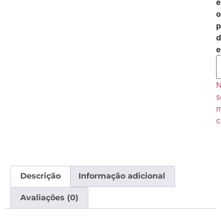
e
o
p
d
e
s
c
Descrição
Informação adicional
Avaliações (0)