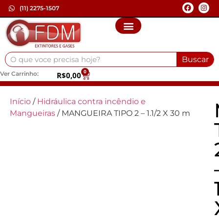
(11) 2275-1507
Buscar
0
Ver Carrinho:
R$
0,00
Início
/
Hidráulica contra incêndio e
Mangueiras
/ MANGUEIRA TIPO 2 – 1.1/2 X 30 m