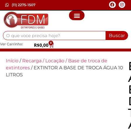
(11) 2275-1507
Buscar
0
Ver Carrinho:
R$
0,00
Início
/
Recarga / Locação / Base de troca de
extintores
/ EXTINTOR A BASE DE TROCA ÁGUA 10
LITROS