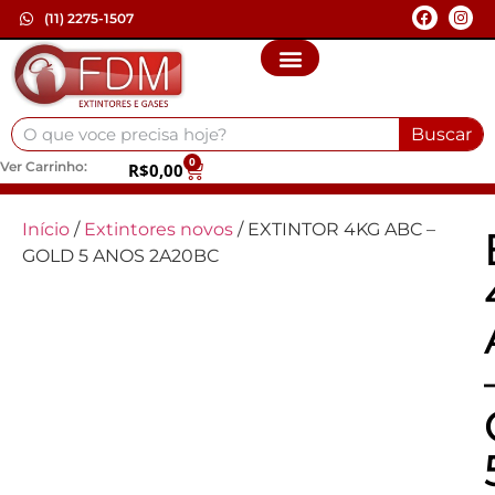
(11) 2275-1507
Buscar
0
Ver Carrinho:
R$
0,00
Início
/
Extintores novos
/ EXTINTOR 4KG ABC –
GOLD 5 ANOS 2A20BC