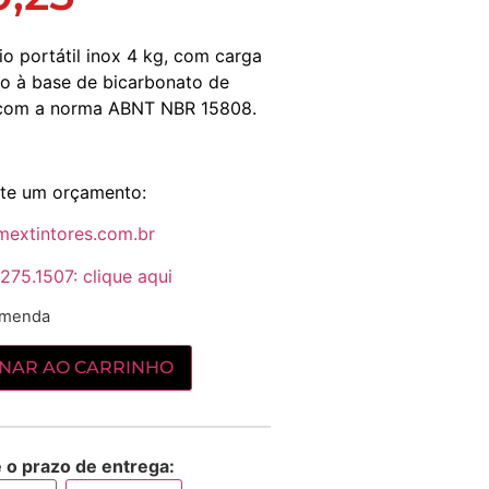
io portátil inox 4 kg, com carga
o à base de bicarbonato de
 com a norma ABNT NBR 15808.
cite um orçamento:
mextintores.com.br
275.1507: clique aqui
omenda
ONAR AO CARRINHO
e o prazo de entrega: