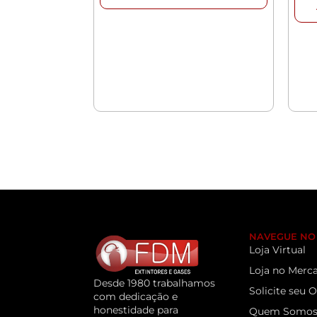
NAVEGUE NO 
Loja Virtual
Loja no Merca
Desde 1980 trabalhamos
Solicite seu
com dedicação e
honestidade para
Quem Somo