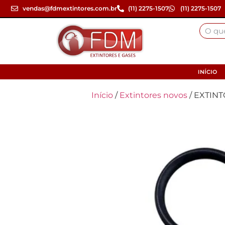
vendas@fdmextintores.com.br
(11) 2275-1507
(11) 2275-1507
INÍCIO
Início
/
Extintores novos
/ EXTINT