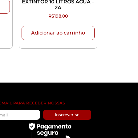
EXTINTOR 10 LITROS ÁGUA –
o
2A
R$
198,00
Adicionar ao carrinho
 EMAIL PARA RECEBER NOSSAS
Inscrever-se