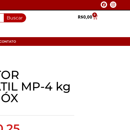
0
R$
0,00
Buscar
CONTATO
TOR
TIL MP-4 kg
NÓX
0,25