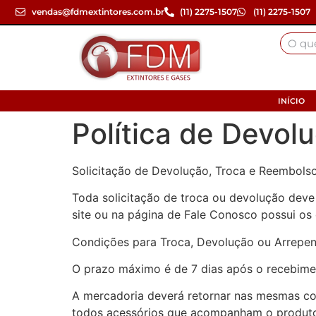
vendas@fdmextintores.com.br
(11) 2275-1507
(11) 2275-1507
INÍCIO
Política de Devol
Solicitação de Devolução, Troca e Reembols
Toda solicitação de troca ou devolução deve
site ou na página de Fale Conosco possui os
Condições para Troca, Devolução ou Arrepe
O prazo máximo é de 7 dias após o recebime
A mercadoria deverá retornar nas mesmas con
todos acessórios que acompanham o produto. 