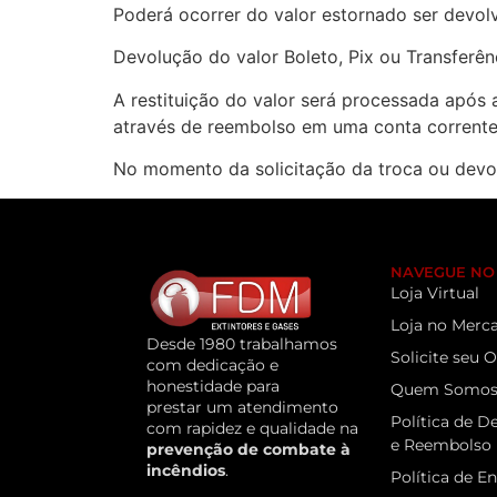
Poderá ocorrer do valor estornado ser devolv
Devolução do valor Boleto, Pix ou Transferên
A restituição do valor será processada após 
através de reembolso em uma conta corrent
No momento da solicitação da troca ou devo
NAVEGUE NO 
Loja Virtual
Loja no Merca
Desde 1980 trabalhamos
Solicite seu
com dedicação e
honestidade para
Quem Somo
prestar um atendimento
Política de D
com rapidez e qualidade na
e Reembolso
prevenção de combate à
incêndios
.
Política de E