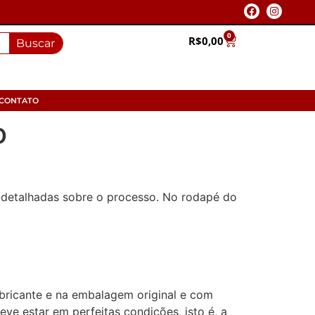
0
R$
0,00
Buscar
CONTATO
o
s detalhadas sobre o processo. No rodapé do
abricante e na embalagem original e com
e estar em perfeitas condições, isto é, a