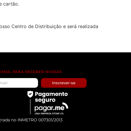
e cartão.
sso Centro de Distribuição e será realizada
 EMAIL PARA RECEBER NOSSAS
Inscrever-se
trada no INMETRO 007301/2013