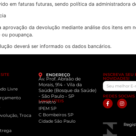
ido em faturas futuras, sendo política da administradora d
cia
a aprovação da devolução mediante análise dos itens em no
e ou poupança.
lução deverá ser informado os dados bancários.
SITE
INSCREVA SEU
ENDEREÇO
Av. Prof. Abraão de
NOVIDADES!
Morais, 914 - Vila da
do Livre
Saúde (Bosque da Saúde)
- São Paulo - SP
REDES SOCIAIS
 Orçamento
LINKS ÚTEIS
Inmetro
s
IPEM SP
C Bombeiros SP
evolução, Troca
Cidade São Paulo
Regis
ntrega