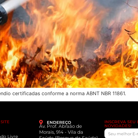
êndio certificadas conforme a norma ABNT NBR 11861.
SITE
INSCREVA SEU
ENDEREÇO
Av. Prof. Abraão de
NOVIDADES!
Morais, 914 - Vila da
do Livre
Saúde (Bosque da Saúde)