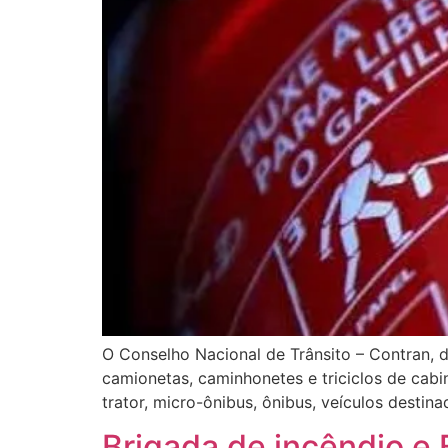
O Conselho Nacional de Trânsito – Contran, de
camionetas, caminhonetes e triciclos de cab
trator, micro-ônibus, ônibus, veículos destin
Brigada de incêndio e