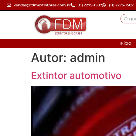
vendas@fdmextintores.com.br
(11) 2275-1507
(11) 2275-1507
INÍCIO
Autor:
admin
Extintor automotivo