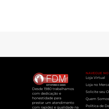
NAVEGUE NO 
Loja Virtual
Loja no Merca
Desde 1980 trabalhamos
Solicite seu
com dedicação e
honestidade para
Quem Somo
prestar um atendimento
Política de D
com rapidez e qualidade na