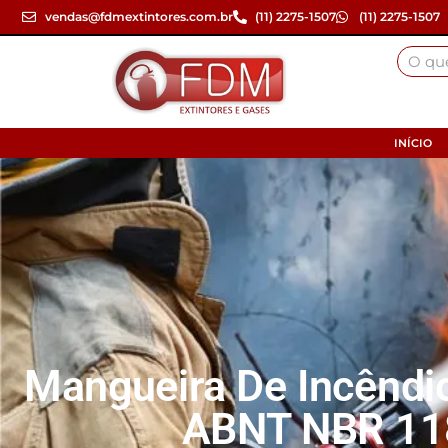
vendas@fdmextintores.com.br
(11) 2275-1507
(11) 2275-1507
INÍCIO
Mangueira De Incêndio
ABNT NBR 11