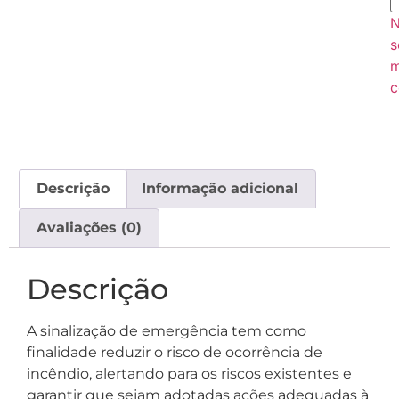
s
c
Descrição
Informação adicional
Avaliações (0)
Descrição
A sinalização de emergência tem como
finalidade reduzir o risco de ocorrência de
incêndio, alertando para os riscos existentes e
garantir que sejam adotadas ações adequadas à