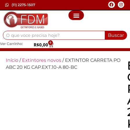
(11) 2275-1507
Buscar
0
Ver Carrinho:
R$
0,00
Início
/
Extintores novos
/ EXTINTOR CARRETA PO
ABC 20 KG CAP.EXT.10-A 80-BC