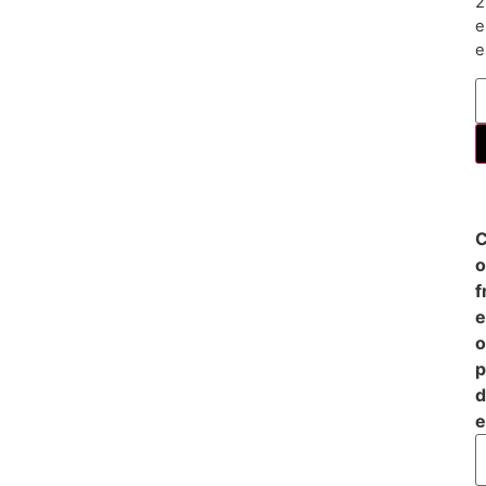
2
e
C
o
f
e
o
p
d
e