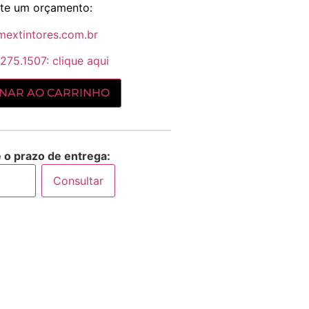
cite um orçamento:
mextintores.com.br
275.1507: clique aqui
ONAR AO CARRINHO
e o prazo de entrega:
Consultar