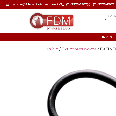
vendas@fdmextintores.com.br
(11) 2275-1507
(11) 2275-1507
INÍCIO
Início
/
Extintores novos
/ EXTIN