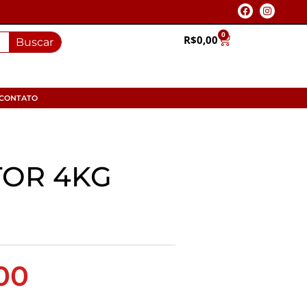
0
R$
0,00
Buscar
CONTATO
TOR 4KG
00