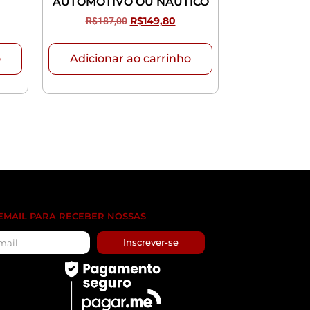
AUTOMOTIVO OU NÁUTICO
R$
187,00
R$
149,80
o
Adicionar ao carrinho
 EMAIL PARA RECEBER NOSSAS
Inscrever-se