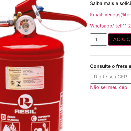
Saiba mais e soli
Email: vendas@fd
Whatsapp/ tel 11 2
ADICI
Consulte o frete 
Não sei meu cep