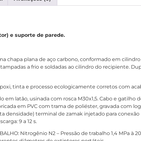
or) e suporte de parede.
ma chapa plana de aço carbono, conformado em cilindro
estampadas a frio e soldadas ao cilindro do recipiente. D
epoxi, tinta e processo ecologicamente corretos com aca
em latão, usinada com rosca M30x1,5. Cabo e gatilho de
icada em PVC com trama de poliéster, gravada com logo
lta densidade) terminal de zamak injetado para conexão
arga: 9 a 12 s.
HO: Nitrogênio N2 – Pressão de trabalho 1,4 MPa à 2
ferentes diâmetros de extintores portáteis.