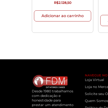
R$
2.128,50
Adicionar ao carrinho
NAVEGUE NO 
Loja Virtual
Loja no Merca
Desde 1980 trabalhamos
Solicite seu
com dedicação e
honestidade para
Quem Somo
prestar um atendimento
Política de D