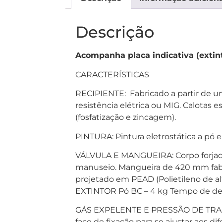
Descrição
Acompanha placa indicativa (extint
CARACTERÍSTICAS
RECIPIENTE: Fabricado a partir de u
resistência elétrica ou MIG. Calotas 
(fosfatização e zincagem).
PINTURA: Pintura eletrostática a pó 
VÁLVULA E MANGUEIRA: Corpo forjado 
manuseio. Mangueira de 420 mm fabr
projetado em PEAD (Polietileno de a
EXTINTOR Pó BC – 4 kg Tempo de desc
GÁS EXPELENTE E PRESSÃO DE TRABAL
face de fixação para se ajustar aos di