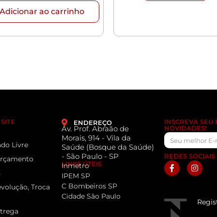
Adicionar ao carrinho
SITE
INSCREVA SEU
ENDEREÇO
Av. Prof. Abraão de
NOVIDADES!
Morais, 914 - Vila da
do Livre
Saúde (Bosque da Saúde)
- São Paulo - SP
REDES SOCIAIS
 Orçamento
LINKS ÚTEIS
Inmetro
s
IPEM SP
C Bombeiros SP
evolução, Troca
Cidade São Paulo
Regis
ntrega