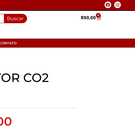
0
R$
0,00
Buscar
CONTATO
TOR CO2
00