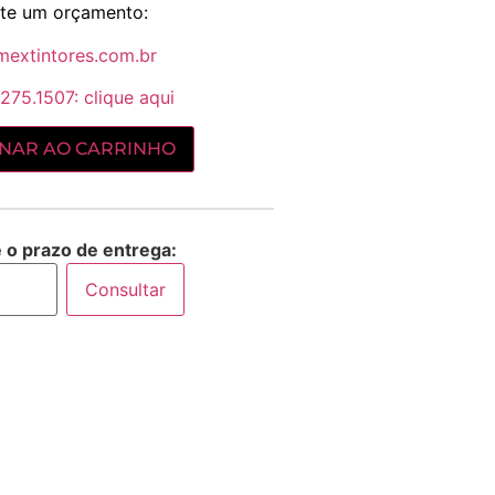
cite um orçamento:
mextintores.com.br
275.1507: clique aqui
ONAR AO CARRINHO
e o prazo de entrega:
Consultar