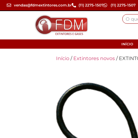
vendas@fdmextintores.com.br
(11) 2275-1507
(11) 2275-1507
INÍCIO
Início
/
Extintores novos
/ EXTINT