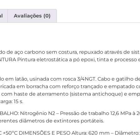
l
Avaliações (0)
udo de aço carbono sem costura, repuxado através de si
NTURA Pintura eletrostática a pó epoxi, tinta e process
em latão, usinada com rosca 3/4NGT. Cabo e gatilho de 
icada em borracha com reforço trançado e empatado co
e) com haste de aterramento (sistema antichoque) e 
ga: 15 s.
HO: Nitrogênio N2 – Pressão de trabalho 12,6 MPa à 
ferentes diâmetros de extintores portáteis.
+50ºC DIMENSÕES E PESO Altura: 620 mm – Diâmetro: 1