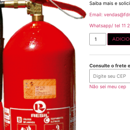
Saiba mais e soli
Email: vendas@fd
Whatsapp/ tel 11 2
ADICI
Consulte o frete 
Não sei meu cep