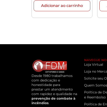
Adicionar ao carrinho
NAVEGUE NO 
Loja Virtual
Loja no Merca
Desde 1980 trabalhamos
Solicite seu
com dedicação e
honestidade para
Quem Somo
prestar um atendimento
Política de D
com rapidez e qualidade na
e Reembolso
prevenção de combate à
incêndios
.
Política de E