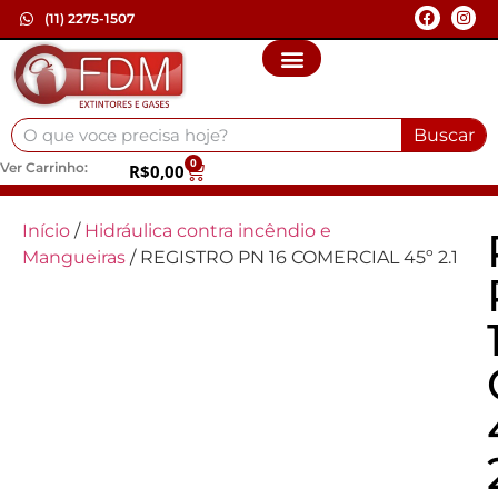
(11) 2275-1507
Buscar
0
Ver Carrinho:
R$
0,00
Início
/
Hidráulica contra incêndio e
Mangueiras
/ REGISTRO PN 16 COMERCIAL 45º 2.1