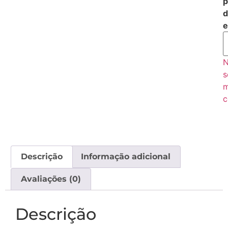
p
d
e
s
c
Descrição
Informação adicional
Avaliações (0)
Descrição