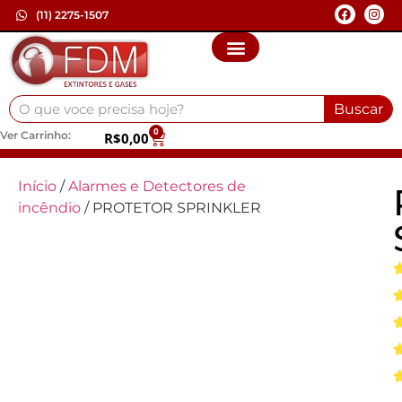
(11) 2275-1507
Buscar
0
Ver Carrinho:
R$
0,00
Início
/
Alarmes e Detectores de
incêndio
/ PROTETOR SPRINKLER