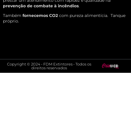
prestar um atendimento com rapidez e qualidade na
prevenção de combate à incêndios
.
Também
fornecemos CO2
com pureza alimentícia.
Tanque
próprio.
Copyright © 2024 • FDM Extintores • Todos os
direitos reservados