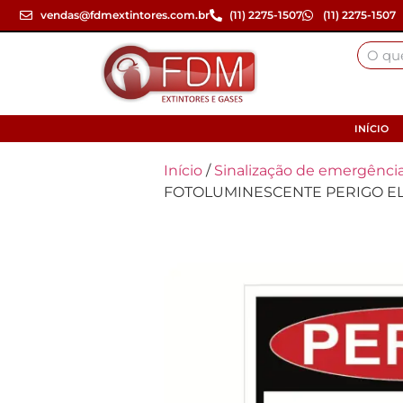
vendas@fdmextintores.com.br
(11) 2275-1507
(11) 2275-1507
INÍCIO
Início
/
Sinalização de emergência
FOTOLUMINESCENTE PERIGO EL