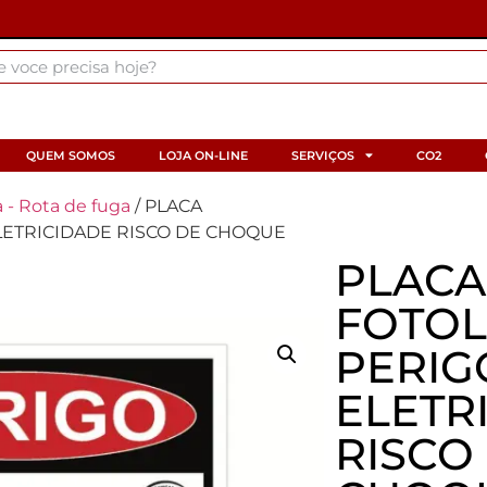
QUEM SOMOS
LOJA ON-LINE
SERVIÇOS
CO2
 - Rota de fuga
/ PLACA
ETRICIDADE RISCO DE CHOQUE
PLACA
FOTOL
PERIG
ELETR
RISCO