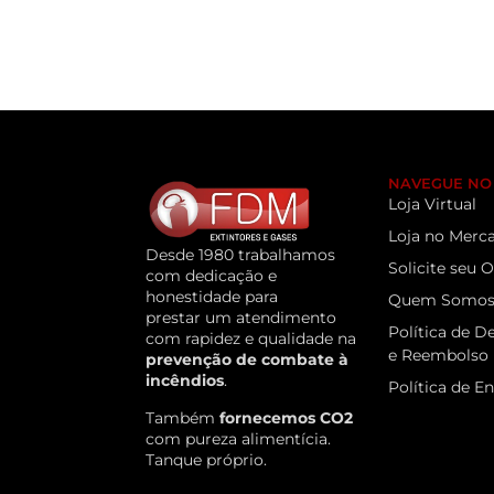
NAVEGUE NO 
Loja Virtual
Loja no Merca
Desde 1980 trabalhamos
Solicite seu
com dedicação e
honestidade para
Quem Somo
prestar um atendimento
Política de D
com rapidez e qualidade na
e Reembolso
prevenção de combate à
incêndios
.
Política de E
Também
fornecemos CO2
com pureza alimentícia.
Tanque próprio.