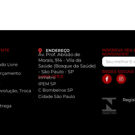
SITE
INSCREVA SEU
ENDEREÇO
Av. Prof. Abraão de
NOVIDADES!
Morais, 914 - Vila da
do Livre
Saúde (Bosque da Saúde)
- São Paulo - SP
REDES SOCIAIS
 Orçamento
LINKS ÚTEIS
Inmetro
s
IPEM SP
C Bombeiros SP
evolução, Troca
Cidade São Paulo
Regis
ntrega