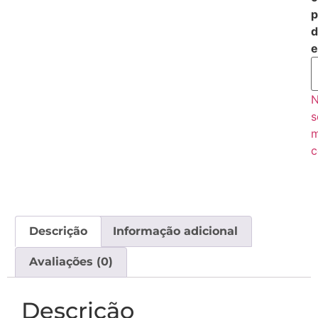
p
d
e
s
c
Descrição
Informação adicional
Avaliações (0)
Descrição