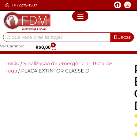
(11) 2275-1507
Buscar
0
Ver Carrinho:
R$
0,00
Início
/
Sinalização de emergência - Rota de
fuga
/ PLACA EXTINTOR CLASSE D