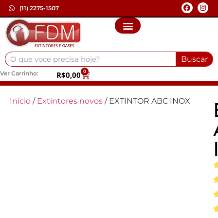
(11) 2275-1507
Buscar
0
Ver Carrinho:
R$
0,00
Início
/
Extintores novos
/ EXTINTOR ABC INOX