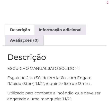
c
Descrição
Informação adicional
Avaliações (0)
Descrição
ESGUICHO MANUAL JATO SOLIDO 1.1
Esguicho Jato Sólido em latão, com Engate
Rápido (Storz) 1.1/2’’, requinte fixo de 13mm .
Utilizado para combate a incêndio, que deve ser
engatado a uma mangueira 1.1/2’’.