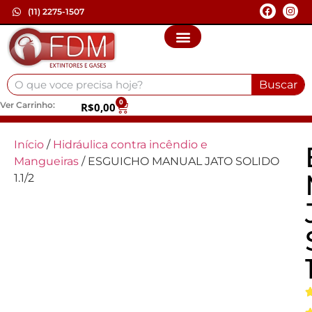
(11) 2275-1507
Buscar
0
Ver Carrinho:
R$
0,00
Início
/
Hidráulica contra incêndio e
Mangueiras
/ ESGUICHO MANUAL JATO SOLIDO
1.1/2