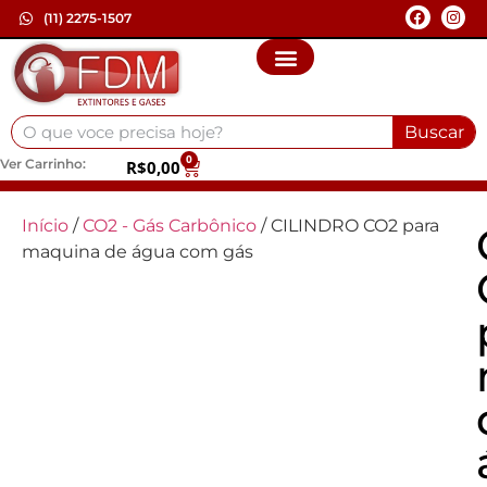
(11) 2275-1507
Buscar
0
Ver Carrinho:
R$
0,00
Início
/
CO2 - Gás Carbônico
/ CILINDRO CO2 para
maquina de água com gás