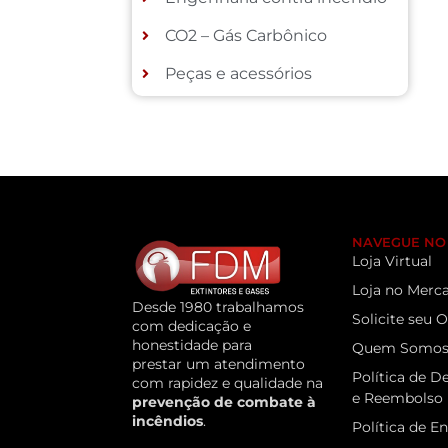
CO2 – Gás Carbônico
Peças e acessórios
NAVEGUE NO 
Loja Virtual
Loja no Merca
Desde 1980 trabalhamos
Solicite seu
com dedicação e
honestidade para
Quem Somo
prestar um atendimento
Política de D
com rapidez e qualidade na
e Reembolso
prevenção de combate à
incêndios
.
Política de E