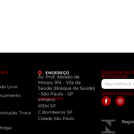
SITE
INSCREVA SEU
ENDEREÇO
Av. Prof. Abraão de
NOVIDADES!
Morais, 914 - Vila da
do Livre
Saúde (Bosque da Saúde)
- São Paulo - SP
REDES SOCIAIS
 Orçamento
LINKS ÚTEIS
Inmetro
s
IPEM SP
C Bombeiros SP
evolução, Troca
Cidade São Paulo
Regis
ntrega