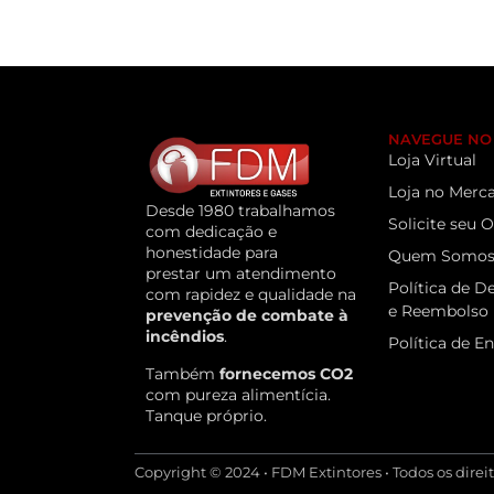
NAVEGUE NO 
Loja Virtual
Loja no Merca
Desde 1980 trabalhamos
Solicite seu
com dedicação e
honestidade para
Quem Somo
prestar um atendimento
Política de D
com rapidez e qualidade na
e Reembolso
prevenção de combate à
incêndios
.
Política de E
Também
fornecemos CO2
com pureza alimentícia.
Tanque próprio.
Copyright © 2024 • FDM Extintores • Todos os direi