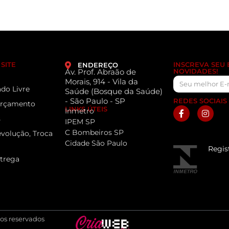
SITE
INSCREVA SEU
ENDEREÇO
Av. Prof. Abraão de
NOVIDADES!
Morais, 914 - Vila da
do Livre
Saúde (Bosque da Saúde)
- São Paulo - SP
REDES SOCIAIS
 Orçamento
LINKS ÚTEIS
Inmetro
s
IPEM SP
C Bombeiros SP
evolução, Troca
Cidade São Paulo
Regis
ntrega
tos reservados