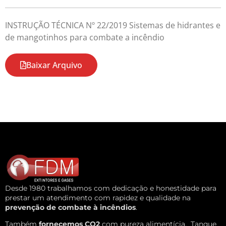
INSTRUÇÃO TÉCNICA Nº 22/2019 Sistemas de hidrantes e
de mangotinhos para combate a incêndio
Baixar Arquivo
Desde 1980 trabalhamos com dedicação e honestidade para
prestar um atendimento com rapidez e qualidade na
prevenção de combate à incêndios
.
Também
fornecemos CO2
com pureza alimentícia.
Tanque