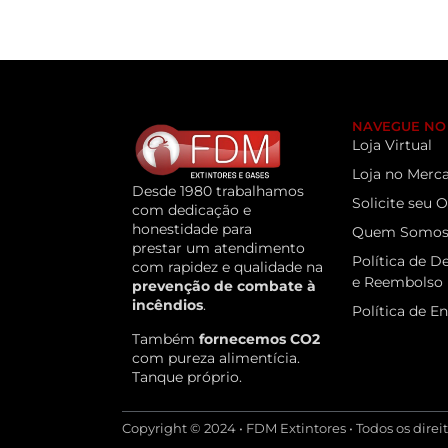
NAVEGUE NO 
Loja Virtual
Loja no Merca
Desde 1980 trabalhamos
Solicite seu
com dedicação e
honestidade para
Quem Somo
prestar um atendimento
Política de D
com rapidez e qualidade na
e Reembolso
prevenção de combate à
incêndios
.
Política de E
Também
fornecemos CO2
com pureza alimentícia.
Tanque próprio.
Copyright © 2024 • FDM Extintores • Todos os direi