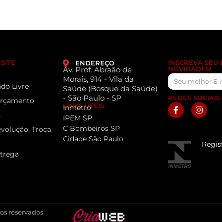
SITE
INSCREVA SEU
ENDEREÇO
Av. Prof. Abraão de
NOVIDADES!
Morais, 914 - Vila da
do Livre
Saúde (Bosque da Saúde)
- São Paulo - SP
REDES SOCIAIS
 Orçamento
LINKS ÚTEIS
Inmetro
s
IPEM SP
C Bombeiros SP
evolução, Troca
Cidade São Paulo
Regis
ntrega
tos reservados