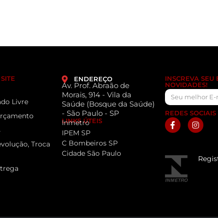
SITE
INSCREVA SEU
ENDEREÇO
Av. Prof. Abraão de
NOVIDADES!
Morais, 914 - Vila da
do Livre
Saúde (Bosque da Saúde)
- São Paulo - SP
REDES SOCIAIS
 Orçamento
LINKS ÚTEIS
Inmetro
s
IPEM SP
C Bombeiros SP
evolução, Troca
Cidade São Paulo
Regis
ntrega