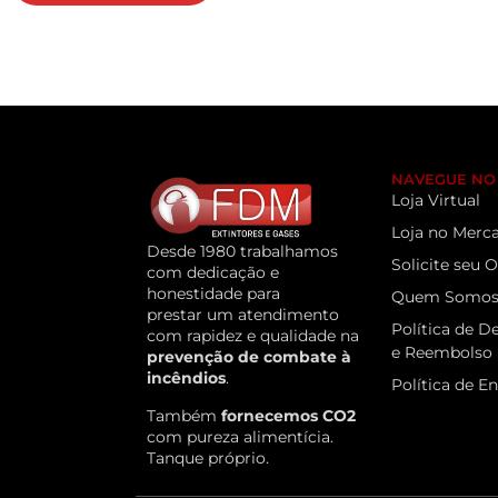
NAVEGUE NO 
Loja Virtual
Loja no Merca
Desde 1980 trabalhamos
Solicite seu
com dedicação e
honestidade para
Quem Somo
prestar um atendimento
Política de D
com rapidez e qualidade na
e Reembolso
prevenção de combate à
incêndios
.
Política de E
Também
fornecemos CO2
com pureza alimentícia.
Tanque próprio.