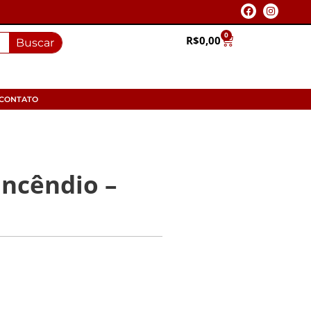
0
R$
0,00
Buscar
CONTATO
ncêndio –