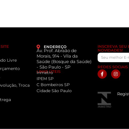
SITE
INSCREVA SEU
ENDEREÇO
Av. Prof. Abraão de
NOVIDADES!
Morais, 914 - Vila da
do Livre
Saúde (Bosque da Saúde)
- São Paulo - SP
REDES SOCIAIS
 Orçamento
LINKS ÚTEIS
Inmetro
s
IPEM SP
C Bombeiros SP
evolução, Troca
Cidade São Paulo
Regis
ntrega