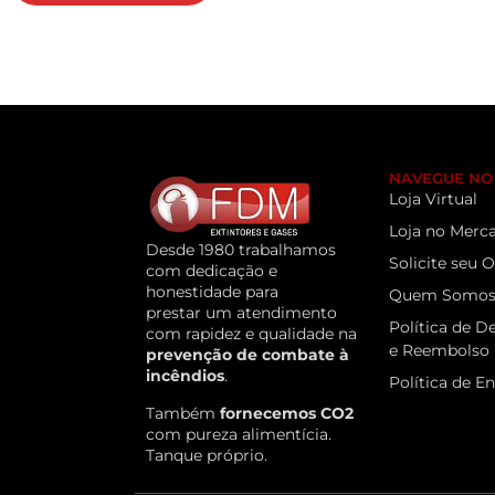
NAVEGUE NO 
Loja Virtual
Loja no Merca
Desde 1980 trabalhamos
Solicite seu
com dedicação e
honestidade para
Quem Somo
prestar um atendimento
Política de D
com rapidez e qualidade na
e Reembolso
prevenção de combate à
incêndios
.
Política de E
Também
fornecemos CO2
com pureza alimentícia.
Tanque próprio.